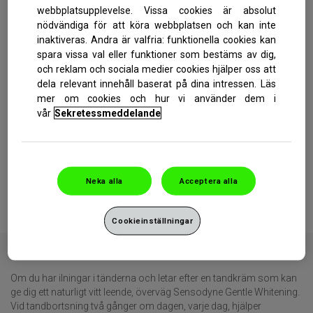
webbplatsupplevelse. Vissa cookies är absolut
nödvändiga för att köra webbplatsen och kan inte
inaktiveras. Andra är valfria: funktionella cookies kan
spara vissa val eller funktioner som bestäms av dig,
och reklam och sociala medier cookies hjälper oss att
dela relevant innehåll baserat på dina intressen. Läs
mer om cookies och hur vi använder dem i
vår
Sekretessmeddelande
Neka alla
Acceptera alla
Whitening tandkrämer kan vara ett prisvärt alternativ, men det gäller
att hitta rätt whitening tandkräm.
Cookieinställningar
Om du har ilningar i tänderna och letar efter en tandkräm som kan
ge dig ett naturligt vitt leende, överväg Sensodyne Gentle Whitening.
Vid tandbortsning två gånger om dagen, varje dag, hjälper