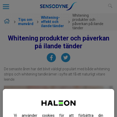
Whitening
Whitening-
Tips om
produkter och
effekt och
munvård
påverkan på ilande
ilande tänder
tänder
Whitening produkter och påverkan
på ilande tänder
De senaste åren har det blivit väldigt populärt med både whitening
strips och whitening tandkrämer i syfte att få ett naturligt vitare
leende.
Vi använder cookies för att förbättra din