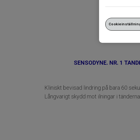
Cookieinställnin
SENSODYNE. NR. 1 TAN
Kliniskt bevisad lindring på bara 60 sek
Långvarigt skydd mot ilningar i tändern