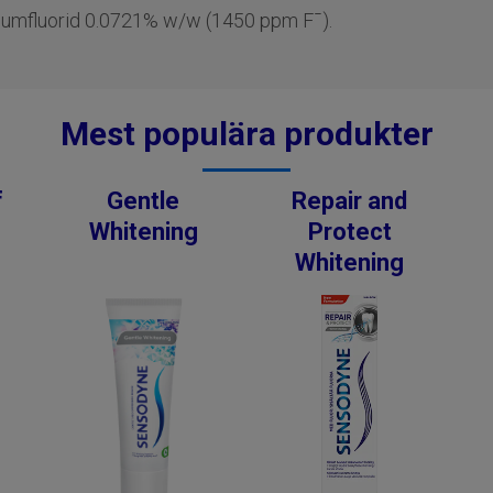
riumfluorid 0.0721% w/w (1450 ppm F¯).
Mest populära produkter
f
Gentle
Repair and
Whitening
Protect
Whitening