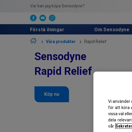
Var kan jag köpa Sensodyne?
Förstå ilningar
Om Sensodyne
Våra produkter
Rapid Relief
Sensodyne
Rapid Relief
Köp nu
Vi använder 
för att köra
vissa val ell
dela relevan
vår
Sekrete