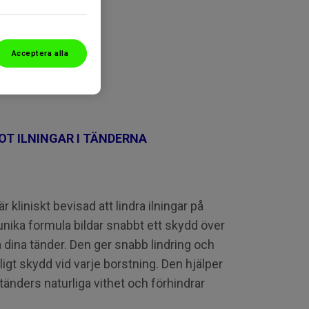
Acceptera alla
T ILNINGAR I TÄNDERNA
 kliniskt bevisad att lindra ilningar på
nika formula bildar snabbt ett skydd över
dina tänder. Den ger snabb lindring och
igt skydd vid varje borstning. Den hjälper
 tänders naturliga vithet och förhindrar