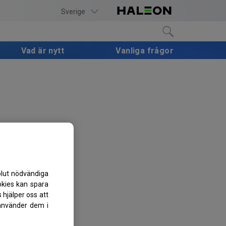
Sverige
Vad är nytt
Vanliga frågor
olut nödvändiga
ookies kan spara
 hjälper oss att
 använder dem i