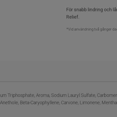
För snabb lindring och l
Relief.
*Vid användning två gånger da
dium Triphosphate, Aroma, Sodium Lauryl Sulfate, Carbomer
nethole, Beta-Caryophyllene, Carvone, Limonene, Mentha Pi