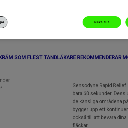
gar
Neka alla
DKRÄM SOM FLEST TANDLÄKARE REKOMMENDERAR MO
under
Sensodyne Rapid Relief är
a*
bara 60 sekunder. Dess u
de känsliga områdena på 
bygger upp ett kontinuerl
också till att bevara dina
fläckar.