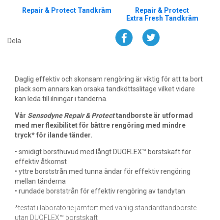
Repair & Protect Tandkräm
Repair & Protect
Extra Fresh Tandkräm
Dela
Daglig effektiv och skonsam rengöring är viktig för att ta bort
plack som annars kan orsaka tandköttsslitage vilket vidare
kan leda till ilningar i tänderna.
Vår
Sensodyne Repair & Protect
tandborste är utformad
med mer flexibilitet för bättre rengöring med mindre
tryck* för ilande tänder.
• smidigt borsthuvud med långt DUOFLEX™ borstskaft för
effektiv åtkomst
• yttre borststrån med tunna ändar för effektiv rengöring
mellan tänderna
• rundade borststrån för effektiv rengöring av tandytan
*testat i laboratorie jämfört med vanlig standardtandborste
utan DUOFLEX™ borstskaft