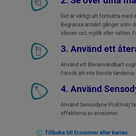
2. Se över dina m
Det är viktigt att fortsätta med
Begränsa antalet gånger som du 
såsom ost, mjölk eller vatten. F
3. Använd ett åte
Använd ett återanvändbart sugrör
Försök att inte borsta tänderna d
4. Använd Sensod
Använd Sensodyne ProEmalj tand
effekterna av erosioner.
Tillbaka till Erosioner eller karies