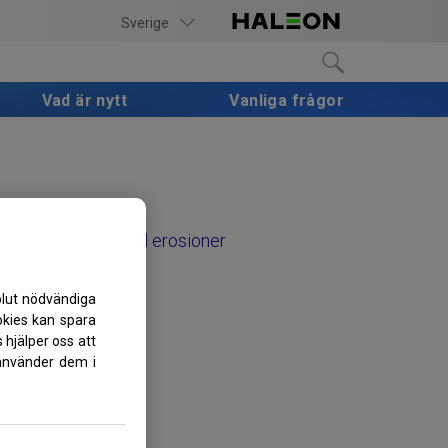
Sverige
Vad är nytt
Vanliga frågor
Orsaker till erosioner
olut nödvändiga
ookies kan spara
 hjälper oss att
 använder dem i