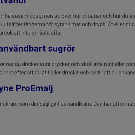
atvanor
 en hälsosam kost, men se över hur ofta, när och hur du ät
utsätter tänderna för syrarik mat och dryck. Ät eller dri
örsök att inte småäta ofta.
ranvändbart sugrör
 när du dricker sura drycker och skölj inte runt eller beh
irekt efter att du ätit eller druckit och se till att du anv
yne ProEmalj
kräm som din dagliga fluortandkräm. Den har utformats 