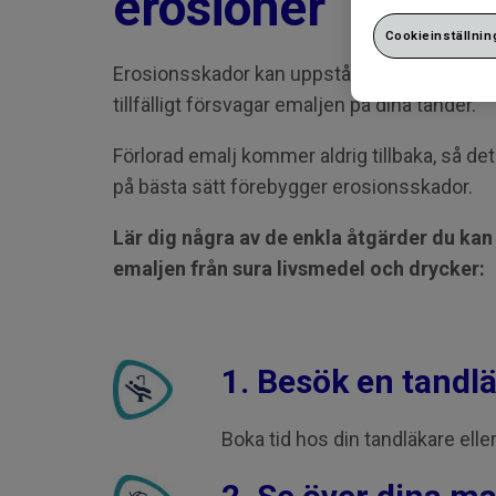
erosioner
Cookieinställnin
Erosionsskador kan uppstå när syror från v
tillfälligt försvagar emaljen på dina tänder.
Förlorad emalj kommer aldrig tillbaka, så det 
på bästa sätt förebygger erosionsskador.
Lär dig några av de enkla åtgärder du kan 
emaljen från sura livsmedel och drycker:
1. Besök en tandlä
Boka tid hos din tandläkare elle