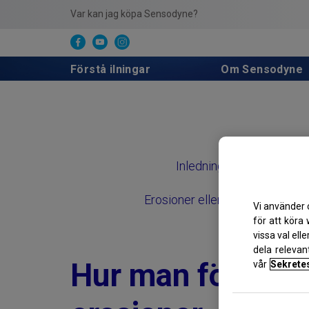
Var kan jag köpa Sensodyne?
Förstå ilningar
Om Sensodyne
Inledning
Erosioner eller karies
Vi använder 
för att köra
vissa val ell
dela relevan
Hur man förebyg
vår
Sekrete