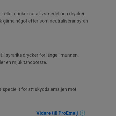
er eller dricker sura livsmedel och drycker.
ck gärna något efter som neutraliserar syran
åll syrarika drycker för länge i munnen.
änder en mjuk tandborste.
speciellt för att skydda emaljen mot
Vidare till ProEmalj