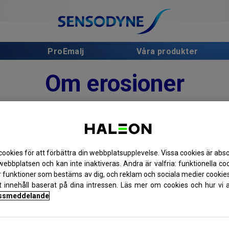
ProEmalj
Våra produkter
Om erosioner
Effekterna av erosioner
Hur man förbygger erosioner
cookies för att förbättra din webbplatsupplevelse. Vissa cookies är abs
 webbplatsen och kan inte inaktiveras. Andra är valfria: funktionella c
er funktioner som bestäms av dig, och reklam och sociala medier cookies
t innehåll baserat på dina intressen. Läs mer om cookies och hur vi
ger
ssmeddelande