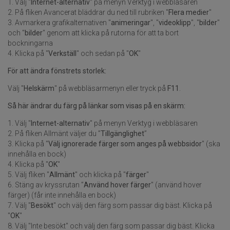
1. Välj "
Internet-alternativ
" på menyn Verktyg i webbläsaren
2. På fliken Avancerat bläddrar du ned till rubriken "
Flera medier
"
3. Avmarkera grafikalternativen "
animeringar
", "
videoklipp
", "
bilder
"
och "
bilder
" genom att klicka på rutorna för att ta bort
bockningarna
4. Klicka på "
Verkställ
" och sedan på "
OK
"
För att ändra fönstrets storlek:
Välj "
Helskärm
" på webbläsarmenyn eller tryck på
F11
.
Så här ändrar du färg på länkar som visas på en skärm:
1. Välj "
Internet-alternativ
" på menyn Verktyg i webbläsaren
2. På fliken Allmänt väljer du ”
Tillgänglighet
”
3. Klicka på "
Välj ignorerade färger som anges på webbsidor
" (ska
innehålla en bock)
4. Klicka på "
OK
"
5. Välj fliken "
Allmänt
" och klicka på "
färger
"
6. Stäng av kryssrutan ”
Använd hover färger
" (använd hover
färger) (får inte innehålla en bock)
7. Välj "
Besökt
" och välj den färg som passar dig bäst. Klicka på
"
OK
"
8. Välj "Inte besökt" och välj den färg som passar dig bäst. Klicka