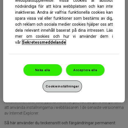
webbplatsupplevelse. Vissa cookies är absolut
Vi strävar efter att se till att vår webbplats har användbart innehåll
nödvändiga för att köra webbplatsen och kan inte
som är utformat på ett lättnavigerat sätt.
inaktiveras. Andra är valfria: funktionella cookies kan
spara vissa val eller funktioner som bestäms av dig,
Bilder
och reklam och sociala medier cookies hjälper oss att
dela relevant innehåll baserat på dina intressen. Läs
Alla kontextuella bilder som används på denna webbplats
mer om cookies och hur vi använder dem i
innehåller korta alternativa textbeskrivningar som kan läsas av
vår
Sekretessmeddelande
vanliga anpassningsbara tekniker, t.ex. skärmläsare (via ALT-
attribut). Rent dekorativ grafik får inte innehålla sådana
beskrivningar (dvs. tomma ALT-attribut). Komplexa bilder kan
innehålla mer meningsfulla beskrivningar via LONGDESC-attribut
eller bildtexter för att förklara betydelsen av varje bild för
Neka alla
Acceptera alla
skärmläsare.
Webbläsarinställningar
Cookieinställningar
Om du vill ändra hur du visar den här webbplatsen, till exempel
textstorleken eller texthyperlänkens färger, kan du göra det genom
att använda inställningarna i webbläsaren. I de senaste versionerna
av Internet Explorer:
Så här använder du teckensnitt och färgändringar permanent: