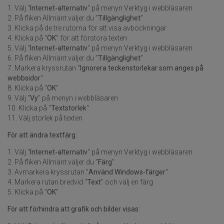
1. Välj "
Internet-alternativ
" på menyn Verktyg i webbläsaren
2. På fliken Allmänt väljer du ”
Tillgänglighet
”
3. Klicka på de tre rutorna för att visa avbockningar
4. Klicka på "
OK
" för att förstora texten
5. Välj "
Internet-alternativ
" på menyn Verktyg i webbläsaren
6. På fliken Allmänt väljer du ”
Tillgänglighet
”
7. Markera kryssrutan "
Ignorera teckenstorlekar som anges på
webbsidor
"
8. Klicka på "
OK
"
9. Välj "
Vy
" på menyn i webbläsaren
10. Klicka på "
Textstorlek
"
11. Välj storlek på texten
För att ändra textfärg:
1. Välj "
Internet-alternativ
" på menyn Verktyg i webbläsaren
2. På fliken Allmänt väljer du ”
Färg
”
3. Avmarkera kryssrutan "
Använd Windows-färger
"
4. Markera rutan bredvid "
Text
" och välj en färg
5. Klicka på "
OK
”
För att förhindra att grafik och bilder visas: