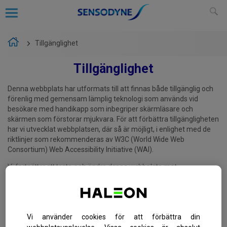
Tillgänglighet
Tillgänglighet
Denna webbplats har utformats till att finnas både tillgänglig och
förenlig med gemensam lämplig teknologi som används vid
besökare med handikapp som inbegriper skärmläsare och
skärmen som förstorar mjukvara. För att förbättra tillgängligheten
har vi utvecklat webbplatsen, där så är möjligt, i enlighet med de
riktlinjer som rekommenderas av W3C (World Wide Web
Consortium) Web Accessibility Initiative (WAI).
Vi fortsätter att testa och ändra denna webbplats mot
tillgänglighetsriktlinjer. Om du vill ha mer information om våra
tillgänglighetsstandarder eller har problem med att få åtkomst till
den här webbplatsene
kontaktar du oss
.
Navigera på webbplatsen
Vi använder cookies för att förbättra din