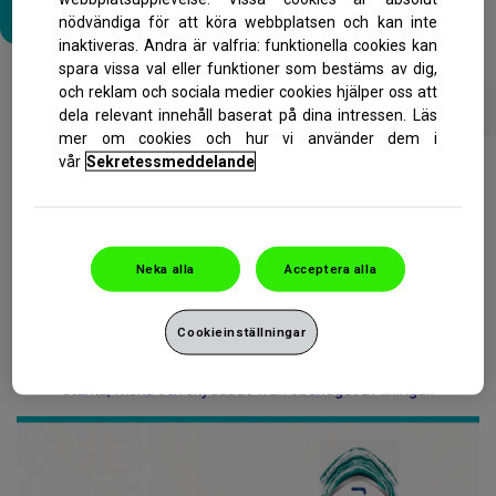
Läs mer
nödvändiga för att köra webbplatsen och kan inte
inaktiveras. Andra är valfria: funktionella cookies kan
spara vissa val eller funktioner som bestäms av dig,
och reklam och sociala medier cookies hjälper oss att
Vad är
ProEmalj Mineral Boost
dela relevant innehåll baserat på dina intressen. Läs
nytt
Tandkrämssortiment
mer om cookies och hur vi använder dem i
vår
Sekretessmeddelande
Varje dag sköljer syrlig mat och dryck bort essensiella minernaler
vilket gör emaljen svagare, mer genomskinlig och mer utsatt för
obehaget av ilningar. Att underhålla hälsan, styrkan och dina
tänders naturligt vita färg kräver regelbunden påfyllning av
naturliga mineraler.
Neka alla
Acceptera alla
ProEmalj Mineral Boost tandkräm
fungerar i din mun genom att
boosta emaljens absorbering av kalcium och fosfat.
Påfyllningen
Cookieinställningar
av dessa mineraler är nödvändig för dina tänders hälsa för att
dem naturligt stärker emaljen.
Hjälper till att behålla dina tänder
starka, friska och skyddade från obehaget av ilningar.