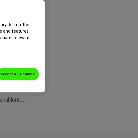
ary to run the
e and features;
share relevant
 hampaat,
iaan tunteen
Accept All Cookies
ta kärsivät
a vihlontaa