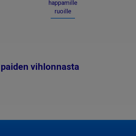
happamille
ruoille
mpaiden vihlonnasta