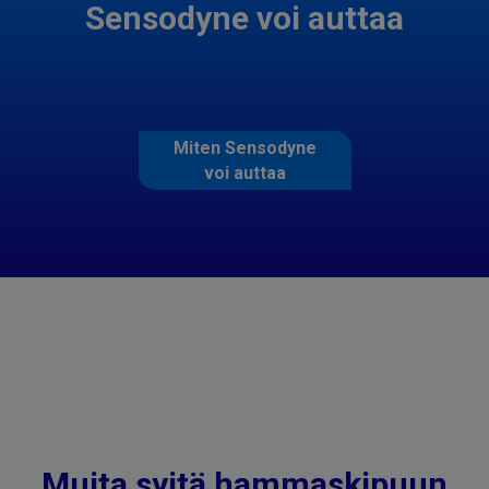
Sensodyne voi auttaa
Miten Sensodyne
voi auttaa
Muita syitä hammaskipuun