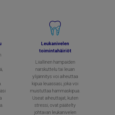
u
Leukanivelen
toimintahäiriöt
n
a
Liiallinen hampaiden
ä,
narskuttelu tai leuan
ylijännitys voi aiheuttaa
.
kipua leuassasi, joka voi
äsi
muistuttaa hammaskipua.
a
Useat aiheuttajat, kuten
a.
stressi, ovat päätelty
johtavan leukanivelen