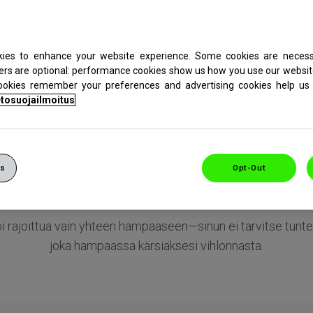
ta
ies to enhance your website experience. Some cookies are necess
Miksi hampaitani särkee?
ers are optional: performance cookies show us how you use our websit
cookies remember your preferences and advertising cookies help us 
tosuojailmoitus
 juoma. Kulhollinen kuumaa keittoa. Jos sinulla on vihlovat
et ruoat ja juomat voivat yllättäen laukaista äkillisen kivul
gs
Opt-Out
 Se lyhyt, terävä kipu on tyypillistä oireille, joita vihlonnas
ihmiset kokevat.
oi rajoittua vain yhteen hampaaseen—sinun ei tarvitse tunte
joka hampaassa kärsiäksesi vihlonnasta.