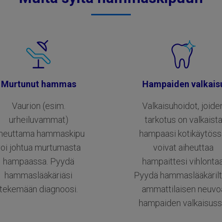
Murtunut hammas
Hampaiden valkais
Vaurion (esim.
Valkaisuhoidot, joide
urheiluvammat)
tarkotus on valkaist
iheuttama hammaskipu
hampaasi kotikäytöss
voi johtua murtumasta
voivat aiheuttaa
hampaassa. Pyydä
hampaittesi vihlontaa
hammaslääkäriäsi
Pyydä hammaslääkärilt
tekemään diagnoosi.
ammattilaisen neuvo
hampaiden valkaisuss