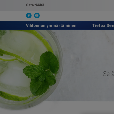
Osta täältä
Vihlonnan ymmärtäminen
Tietoa Se
Se ä