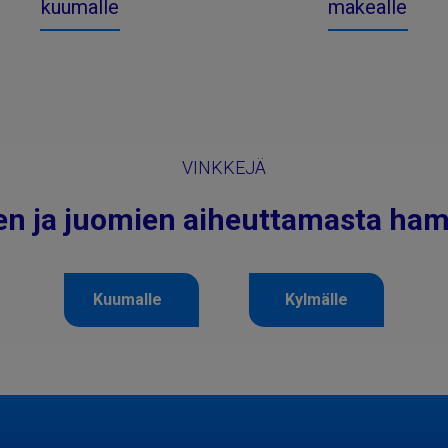
kuumalle
makealle
VINKKEJÄ
ien ja juomien aiheuttamasta ha
Kuumalle
Kylmälle