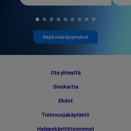
Näytä lisää kysymyksiä
Ota yhteyttä
Sivukartta
Ehdot
Tietosuojakäytäntö
Helppokäyttötoiminnot