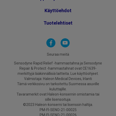
Käyttöehdot
Tuotelehtiset
Seuraa meitä
Sensodyne Rapid Relief -hammastahna ja Sensodyne
Repair & Protect -hammastahnat ovat CE1639-
merkittyjä lääkinnällisiä laitteita. Lue käyttöohjeet.
Valmistaja: Haleon Medical Devices, Irlanti
Tämä verkkosivu on tarkoitettu Suomessa asuville
kuluttajille.
Tavaramerkit ovat Haleon-konsernin omistamia tai
sille lisensoituja.
©2023 Haleon-konserni tai lisenssin haltija.
PM-FI-SENO-21-00025
PM-FI-SENO-21-00026