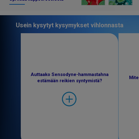
Usein kysytyt kysymykset vihlonnasta
Auttaako Sensodyne-hammastahna
Mite
estämään reikien syntymistä?