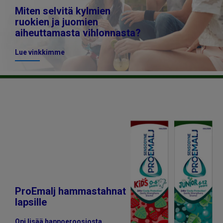
Miten selvitä kylmien
ruokien ja juomien
aiheuttamasta vihlonnasta?
Lue vinkkimme
ProEmalj hammastahnat
lapsille
Opi lisää happoeroosiosta