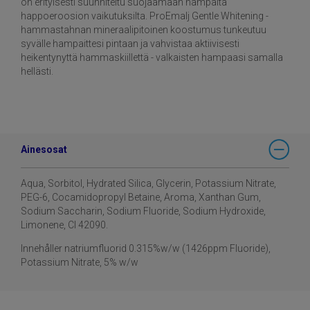
on erityisesti suunniteltu suojaamaan hampaita
happoeroosion vaikutuksilta. ProEmalj Gentle Whitening -
hammastahnan mineraalipitoinen koostumus tunkeutuu
syvälle hampaittesi pintaan ja vahvistaa aktiivisesti
heikentynyttä hammaskiillettä - valkaisten hampaasi samalla
hellästi.
Ainesosat
Aqua, Sorbitol, Hydrated Silica, Glycerin, Potassium Nitrate,
PEG-6, Cocamidopropyl Betaine, Aroma, Xanthan Gum,
Sodium Saccharin, Sodium Fluoride, Sodium Hydroxide,
Limonene, CI 42090.​
Innehåller natriumfluorid 0.315%w/w (1426ppm Fluoride),
Potassium Nitrate, 5% w/w