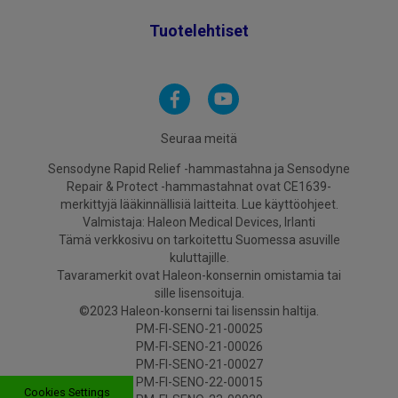
Tuotelehtiset
Seuraa meitä
Sensodyne Rapid Relief -hammastahna ja Sensodyne
Repair & Protect -hammastahnat ovat CE1639-
merkittyjä lääkinnällisiä laitteita. Lue käyttöohjeet.
Valmistaja: Haleon Medical Devices, Irlanti
Tämä verkkosivu on tarkoitettu Suomessa asuville
kuluttajille.
Tavaramerkit ovat Haleon-konsernin omistamia tai
sille lisensoituja.
©2023 Haleon-konserni tai lisenssin haltija.
PM-FI-SENO-21-00025
PM-FI-SENO-21-00026
PM-FI-SENO-21-00027
PM-FI-SENO-22-00015
Cookies Settings