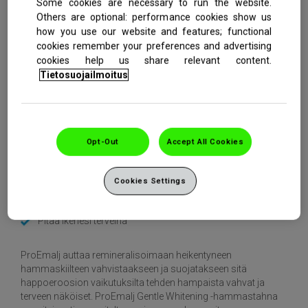
Some cookies are necessary to run the website.
Others are optional: performance cookies show us
Osta nyt
how you use our website and features; functional
cookies remember your preferences and advertising
cookies help us share relevant content.
Tietosuojailmoitus
HAMMASLÄÄKÄREIDEN ENITEN SUOSITTELEMA
HAMMASTAHNA VIHLOVILLE HAMPAILLE**
*Ipsos | Claim test in the Nordics | November 2024
Opt-Out
Accept All Cookies
Vahvistaa ja kovettaa hammaskiillettä
Suojaa reikiintymistä vastaan
Cookies Settings
Valkaisee hampaita
Suojaa happoeroosion vaikutuksilta
Pitää ikenesi terveinä
ProEmalj auttaa remineralisoimaan heikentyneen
hammaskiilteen vahvistaakseen ja suojatakseen sitä
happoeroosion vaikutuksilta tehden hampaista vahvat ja
terveen näköiset. ProEmalj Gentle Whitening -hammastahna