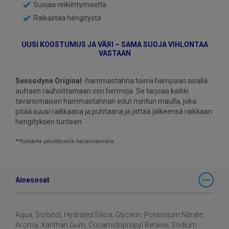
Suojaa reikiintymiseltä
Raikastaa hengitystä
UUSI KOOSTUMUS JA VÄRI – SAMA SUOJA VIHLONTAA
VASTAAN
Sensodyne Original
-hammastahna toimii hampaan sisällä
auttaen rauhoittamaan sen hermoja. Se tarjoaa kaikki
tavanomaisen hammastahnan edut mintun maulla, joka
pitää suusi raikkaana ja puhtaana ja jättää jälkeensä raikkaan
hengityksen tunteen.
**Kahdella päivittäisellä harjauskerralla
Ainesosat
Aqua, Sorbitol, Hydrated Silica, Glycerin, Potassium Nitrate,
Aroma, Xanthan Gum, Cocamidopropyl Betaine, Sodium