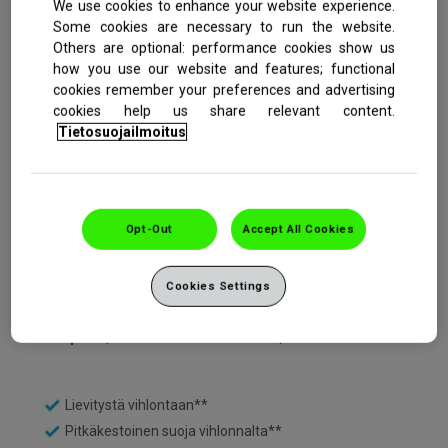
We use cookies to enhance your website experience.
Some cookies are necessary to run the website.
Others are optional: performance cookies show us
how you use our website and features; functional
cookies remember your preferences and advertising
cookies help us share relevant content.
Tietosuojailmoitus
Osta nyt
Opt-Out
Accept All Cookies
SENSODYNE. HAMMASLÄÄKÄREIDEN ENITEN
SUOSITTELEMA HAMMASTAHNA VIHLOVILLE
HAMPAILLE*
Cookies Settings
*Ipsos | Claim test in the Nordics | November 2024
Lievitystä vihlontaan**
Pitkäkestoinen suoja vihlonnalta**