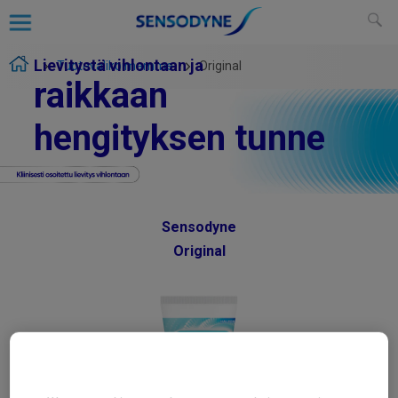
Lievitystä vihlontaan ja
Tuotevalikoimamme
Original
raikkaan
hengityksen tunne
Sensodyne
Original