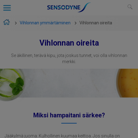
Vihlonnan ymmärtäminen
Vihlonnan oireita
Vihlonnan oireita
Se äkillinen, terävä kipu, jota joskus tunnet, voi olla vihlonnan
merkki.
Miksi hampaitani särkee?
Jääkylmä juoma. Kulhollinen kuumaa keittoa. Jos sinulla on