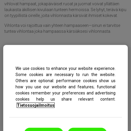
vihlovat hampaat, jokapäiväiset ruoat ja juomat voivat yllättäen
laukaista äkillisen kivuliaan tunteen hermoissa. Se lyhyt, terävä kipu
on tyypillistä oireille, joita vihlonnasta kärsivät ihmiset kokevat.
Vihlonta voi rajoittua vain yhteen hampaaseen—sinun ei tarvitse
tuntea vihlontaa joka hampaassa kärsiäksesi vihlonnasta.
Vihlonnan merkkejä
We use cookies to enhance your website experience.
Some cookies are necessary to run the website.
Others are optional: performance cookies show us
how you use our website and features; functional
cookies remember your preferences and advertising
cookies help us share relevant content.
Tietosuojailmoitus
Herkkyys
kylmälle