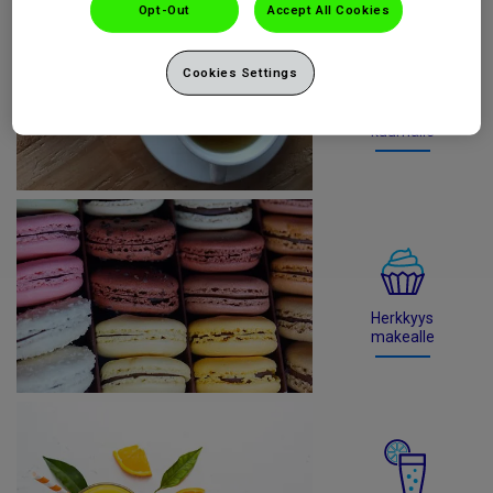
Opt-Out
Accept All Cookies
Cookies Settings
Herkkyys
kuumalle
Herkkyys
makealle