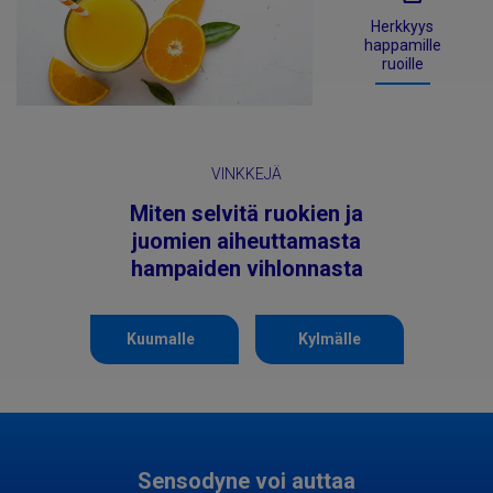
Herkkyys
happamille
ruoille
VINKKEJÄ
Miten selvitä ruokien ja
juomien aiheuttamasta
hampaiden vihlonnasta
Kuumalle
Kylmälle
Sensodyne voi auttaa