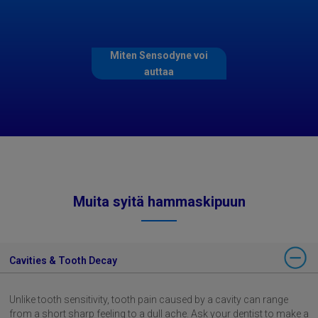
Miten Sensodyne voi
auttaa
Muita syitä hammaskipuun
Cavities & Tooth Decay
Unlike tooth sensitivity, tooth pain caused by a cavity can range
from a short sharp feeling to a dull ache. Ask your dentist to make a