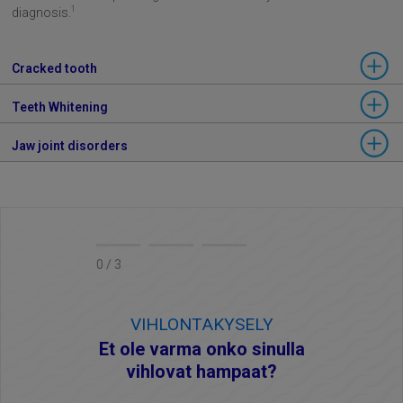
1
diagnosis.
Cracked tooth
Teeth Whitening
Jaw joint disorders
0 / 3
VIHLONTAKYSELY
Et ole varma onko sinulla
vihlovat hampaat?