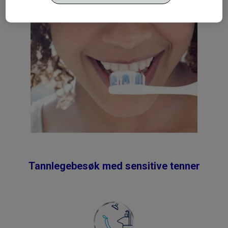
formulert for å behandle sensitive tenner.
Tannlegebesøk med sensitive tenner