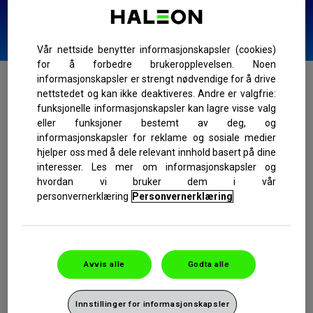
Myter
Sannhet
vs
Vår nettside benytter informasjonskapsler (cookies)
for å forbedre brukeropplevelsen. Noen
informasjonskapsler er strengt nødvendige for å drive
nettstedet og kan ikke deaktiveres. Andre er valgfrie:
Pussing av sensitive tenner
funksjonelle informasjonskapsler kan lagre visse valg
eller funksjoner bestemt av deg, og
informasjonskapsler for reklame og sosiale medier
hjelper oss med å dele relevant innhold basert på dine
MYTE:
interesser. Les mer om informasjonskapsler og
Å pusse tennene fører til at de blir sensitive
hvordan vi bruker dem i vår
SANNHET:
personvernerklæring
Personvernerklæring
Hvis du pusser tennene for hardt, kan det føre til
sensitivitet i tennene
Hvordan pusse sensitive tenner
Avvis alle
Godta alle
Puss tennene med en myk tannbørste i 2 minutter, to
ganger om dagen.
Innstillinger for informasjonskapsler
Bruk
Sensodyne-tannkrem
når du pusser, den er