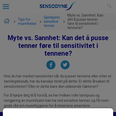
Myte vs. Sannhet: Kan
Gjenkjenn
Tips for
det å pusse tenner
sensitive
munnhelse
føre til sensitivitet i
tenner
tennene?
Myte vs. Sannhet: Kan det å pusse
tenner føre til sensitivitet i
tennene?
Hvis du har merket sensitivitet når du pusser tennene eller etter et
tannlegebesøk, har du kanskje tenkt på dette: Er dette årsaken til
sensitiviteten? Eller er dette bare den utløsende faktoren?
For å hjelpe deg til å forstå, se her hvilken rolle tannpuss og
rengjøring av munnhulen kan ha ved sensitive tenner, og få noen
gode råd om munnhygiene for å minimere smertene.