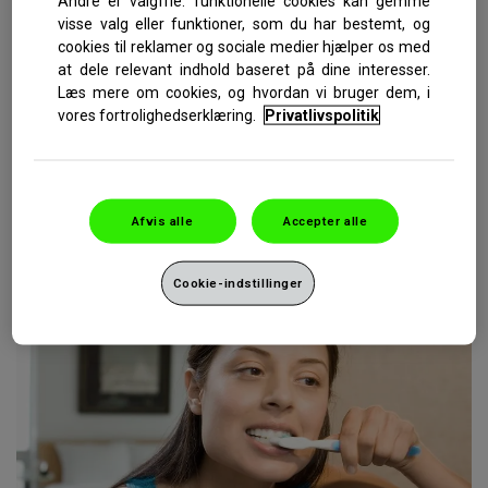
Andre er valgfrie: funktionelle cookies kan gemme
visse valg eller funktioner, som du har bestemt, og
cookies til reklamer og sociale medier hjælper os med
at dele relevant indhold baseret på dine interesser.
Læs mere om cookies, og hvordan vi bruger dem, i
vores fortrolighedserklæring.
Privatlivspolitik
Hvis du vil afblege følsomme tænder, er det bedst at diskutere de
forskellige muligheder med din tandlæge. Prøv en
tandblegningstandpasta som Sensodyne Extra Whitening, der er
specialudviklet til følsomme tænder.
Afvis alle
Accepter alle
Cookie-indstillinger