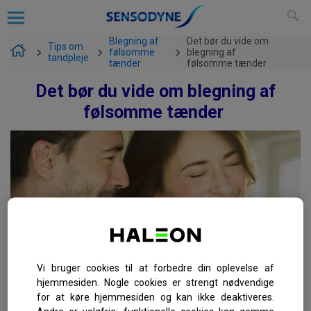
Blegning af
Det bør du vide om
Tips om
følsomme
blegning af
tandpleje
tænder
følsomme tænder
Det bør du vide om blegning af
følsomme tænder
Vi bruger cookies til at forbedre din oplevelse af
hjemmesiden. Nogle cookies er strengt nødvendige
for at køre hjemmesiden og kan ikke deaktiveres.