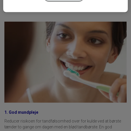
1. God mundpleje
Reducer risikoen for tandfølsomhed over for kulde ved at børste
tænder to gange om dagen med en blød tandbørste. En god