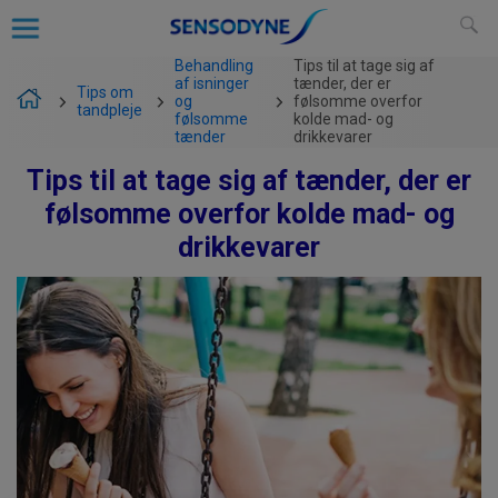
Behandling
Tips til at tage sig af
af isninger
tænder, der er
Tips om
og
følsomme overfor
tandpleje
følsomme
kolde mad- og
tænder
drikkevarer
Tips til at tage sig af tænder, der er
følsomme overfor kolde mad- og
drikkevarer