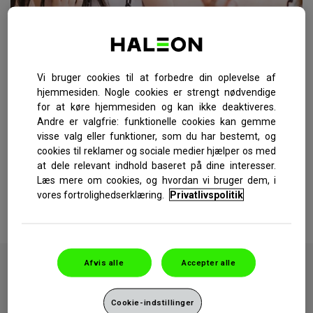
Vi bruger cookies til at forbedre din oplevelse af
At spise is. En slurk iskold sodavand. Hvis du har følsomme
hjemmesiden. Nogle cookies er strengt nødvendige
tænder, kan hverdagens mad- og drikkevarer uventet udløse jag af
for at køre hjemmesiden og kan ikke deaktiveres.
tandsmerter.
Andre er valgfrie: funktionelle cookies kan gemme
Med tiden kan det beskyttende tandemaljelag slides væk og blotte
visse valg eller funktioner, som du har bestemt, og
den bløde, indre del af din tand, der kaldes for dentin (tandben).
cookies til reklamer og sociale medier hjælper os med
Visse udløsere — herunder kold mad, kolde drikkevarer eller et
at dele relevant indhold baseret på dine interesser.
luftsus—kan give korte, skarpe smerter, også kendt som
Læs mere om cookies, og hvordan vi bruger dem, i
tandfølsomhed.
vores fortrolighedserklæring.
Privatlivspolitik
Her er et par gode råd til at håndtere udløsere af følsomhed over for
kulde i hverdagen.
Afvis alle
Accepter alle
2 måder at håndtere følsomhed over for
kulde på
Cookie-indstillinger