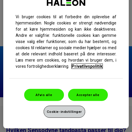
At skifte til en tandpasta der giver daglig lindring af isninger, som
Sensodyne, er en let måde at nyde mad- og drikkevarer du elsker
Vi bruger cookies til at forbedre din oplevelse af
uden at tænke over det to gange.
hjemmesiden. Nogle cookies er strengt nødvendige
Sensodyne tandpastaer indeholder fluor til at holde tænderne
for at køre hjemmesiden og kan ikke deaktiveres.
sunde og beskytte mod huller.
Andre er valgfrie: funktionelle cookies kan gemme
visse valg eller funktioner, som du har bestemt, og
cookies til reklamer og sociale medier hjælper os med
at dele relevant indhold baseret på dine interesser.
Læs mere om cookies, og hvordan vi bruger dem, i
Sådan kan Sensodyne hjælpe dig
vores fortrolighedserklæring.
Privatlivspolitik
Hvordan kan Sensodyne hjælpe
Afvis alle
Accepter alle
Cookie-indstillinger
Hvilken Sensodyne tandpasta passer til dig?