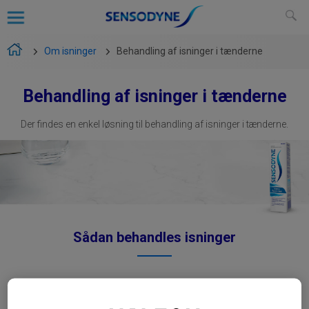
Om isninger
Behandling af isninger i tænderne
Behandling af isninger
i tænderne
Der findes en enkel løsning til behandling af isninger i tænderne.
Sådan behandles isninger
Hvis du har ændret dine vaner en smule, f. eks. til at tygge i den ene
side af munden, kan du muligvis have følsomme tænder.