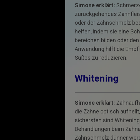
Simone erklärt:
Schmerz­e
zurück­gehendes Zahnfleis
oder der Zahnschmelz bes
helfen, indem sie eine Sc
bereichen bilden oder de
Anwendung hilft die Empfin
Süßes zu reduzieren.
Whitening
Simone erklärt:
Zahnaufhe
die Zähne optisch aufhell
sichersten sind Whitening
Behandlungen beim Zahnarz
Zahnschmelz dünner werd