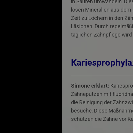
in Säuren umwandeln. Die
lösen Mineralien aus dem
Zeit zu Löchern in den Zä
Läsionen. Durch regelmäß
täglichen Zahnpflege wird
Karies­prophyl
Simone erklärt:
Karies­p
Zähneputzen mit fluoridha
die Reinigung der Zahn­z
besuche. Diese Maßnahmen
schützen die Zähne vor Ka