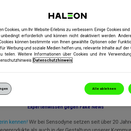
n Cookies, um Ihr Website-Erlebnis zu verbessern. Einige Cookies sind 
unbedingt erforderlich und können nicht deaktiviert werden. Andere
 Cookies können bestimmte von Ihnen gewählte Optionen oder Funktio
für Werbung und soziale Medien helfen uns, relevante Inhalte auf der 
zu teilen. Weitere Informationen über Cookies und ihre Verwendung
enschutzhinweis
Datenschutzhinweis
ungen
Alle ablehnen
Expertenwissen gegen Fake News
erin kennen!
Wir bei Sensodyne setzen seit über 20 Jahr
egeprodukte als auch in der Gestaltung unserer Kommuni