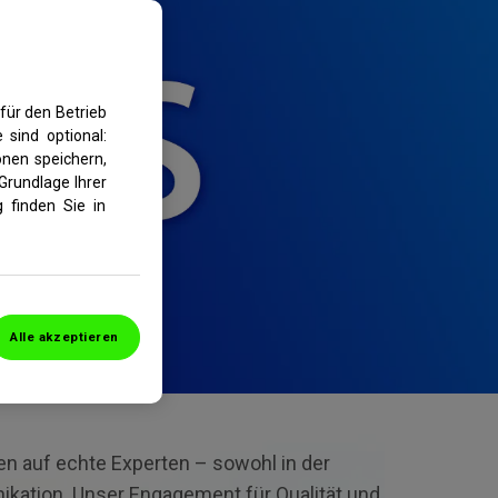
für den Betrieb
 sind optional:
nen speichern,
Grundlage Ihrer
 finden Sie in
Alle akzeptieren
en auf echte Experten – sowohl in der
kation. Unser Engagement für Qualität und