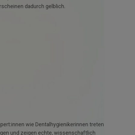
rscheinen dadurch gelblich.
ert:innen wie Dental­hygieni­kerinnen treten
gen und zeigen echte, wissenschaftlich