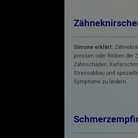
Zähneknirsche
Simone erklärt:
Zähne­kn
pressen oder Reiben der Z
Zahn­schäden, Kiefer­sch
Stressabbau und spezielle
Symptome zu lindern.
Schmerz­empfin