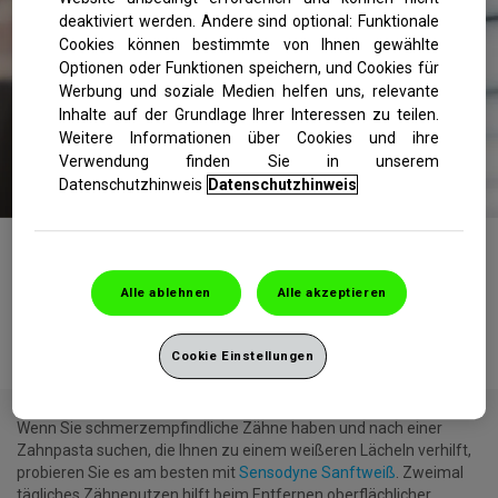
deaktiviert werden. Andere sind optional: Funktionale
Cookies können bestimmte von Ihnen gewählte
Optionen oder Funktionen speichern, und Cookies für
Werbung und soziale Medien helfen uns, relevante
Inhalte auf der Grundlage Ihrer Interessen zu teilen.
Weitere Informationen über Cookies und ihre
Verwendung finden Sie in unserem
Datenschutzhinweis
Datenschutzhinweis
Whitening Produkte können eine durchaus praktische,
erschwingliche und bequeme Möglichkeit für jeden sein, der sich
Alle ablehnen
Alle akzeptieren
ein noch schöneres Lächeln wünscht. Allerdings ist es wie so oft
alles andere als einfach, genau das Richtige zu finden.
Cookie Einstellungen
Wenn Sie schmerzempfindliche Zähne haben und nach einer
Zahnpasta suchen, die Ihnen zu einem weißeren Lächeln verhilft,
probieren Sie es am besten mit
Sensodyne Sanftweiß
. Zweimal
tägliches Zähneputzen hilft beim Entfernen oberflächlicher