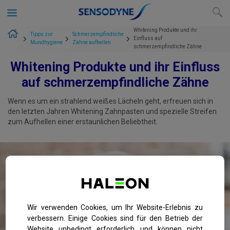
Whitening Produkte und ihr
Tipps zur
Schmerzempfindliche
Einfluss auf
Mundhygiene
Zähne aufhellen
home
schmerzempfindliche Zähne
Whitening Produkte und ihr Einfluss
auf schmerzempfindliche Zähne
Wenn es um ein strahlend weißes Lächeln geht, erfreuen sich in
den letzten Jahren Whitening Zahnpasten und spezielle Streifen
zum Aufhellen einer erstaunlichen Beliebtheit.
Wir verwenden Cookies, um Ihr Website-Erlebnis zu
verbessern. Einige Cookies sind für den Betrieb der
Website unbedingt erforderlich und können nicht