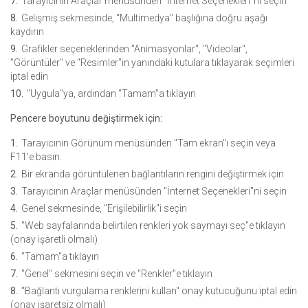
Tarayıcının Araçlar menüsünden "İnternet Seçenekleri"ni seçin
Gelişmiş sekmesinde, "Multimedya" başlığına doğru aşağı
kaydırın
Grafikler seçeneklerinden "Animasyonlar", "Videolar",
"Görüntüler" ve "Resimler"in yanındaki kutulara tıklayarak seçimleri
iptal edin
"Uygula"ya, ardından "Tamam"a tıklayın
Pencere boyutunu değiştirmek için:
Tarayıcının Görünüm menüsünden "Tam ekran"ı seçin veya
F11'e basın.
Bir ekranda görüntülenen bağlantıların rengini değiştirmek için
Tarayıcının Araçlar menüsünden "İnternet Seçenekleri"ni seçin
Genel sekmesinde, "Erişilebilirlik"i seçin
"Web sayfalarında belirtilen renkleri yok saymayı seç"e tıklayın
(onay işaretli olmalı)
"Tamam"a tıklayın
"Genel" sekmesini seçin ve "Renkler"e tıklayın
"Bağlantı vurgulama renklerini kullan" onay kutucuğunu iptal edin
(onay işaretsiz olmalı)