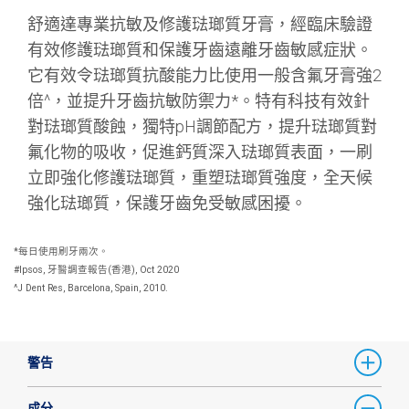
舒適達專業抗敏及修護琺瑯質牙膏，經臨床驗證
有效修護琺瑯質和保護⽛⿒遠離⽛⿒敏感症狀。
它有效令琺瑯質抗酸能力比使用一般含氟牙膏強2
倍^，並提升牙齒抗敏防禦力*。特有科技有效針
對琺瑯質酸蝕，獨特pH調節配⽅，提升琺瑯質對
氟化物的吸收，促進鈣質深⼊琺瑯質表⾯，⼀刷
⽴即強化修護琺瑯質，重塑琺瑯質強度，全天候
強化琺瑯質，保護⽛⿒免受敏感困擾。
*每日使用刷牙兩次。
#Ipsos, 牙醫調查報告(香港), Oct 2020
^J Dent Res, Barcelona, Spain, 2010.
警告
成分