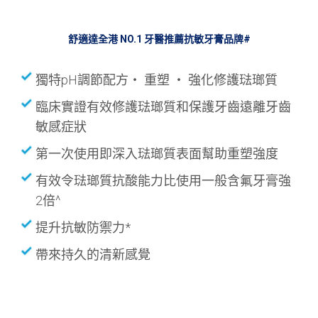
舒適達全港 NO.1 牙醫推薦抗敏牙膏品牌#
獨特pH調節配方‧ 重塑 ‧ 強化修護琺瑯質
臨床實證有效修護琺瑯質和保護⽛⿒遠離⽛⿒
敏感症狀
第一次使用即深入琺瑯質表面幫助重塑強度
有效令琺瑯質抗酸能力比使用一般含氟牙膏強
2倍^
提升抗敏防禦力*
帶來持久的清新感覺