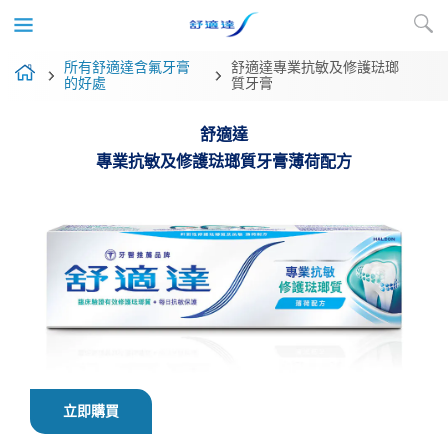
所有舒適達含氟牙膏
舒適達專業抗敏及修護琺瑯
的好處
質牙膏
舒適達
專業抗敏及修護琺瑯質牙膏薄荷配方
立即購買