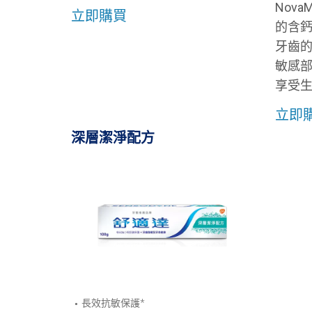
Nov
立即購買
的含
牙齒
敏感
享受
立即
深層潔淨配方
長效抗敏保護*