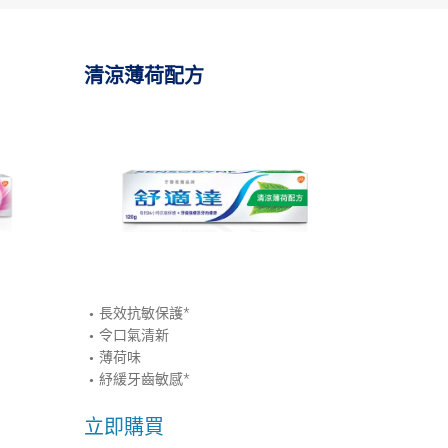
清涼薄荷配方
長效抗敏保護*
令口氣清新
薄荷味
紓緩牙齒敏感*
立即購買