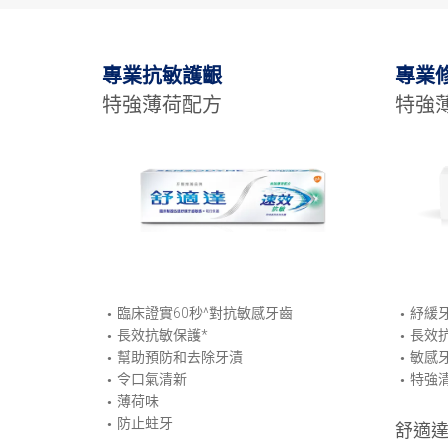
專業抗敏護齦
專業
特強薄荷配方
特強
臨床證實60秒^對抗敏感牙齒
紓緩
長效抗敏保護*
長效
幫助預防和去除牙漬
敏感
令口氣清新
特強
薄荷味
防止蛀牙
舒適