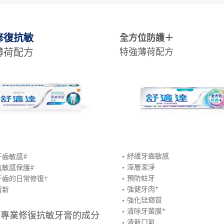
修復抗敏
全方位防護＋
薄荷配方
特強薄荷配方
紓緩牙齒敏感
牙齒敏感#
深層潔淨
抗敏感保護#
預防蛀牙
牙齒的日常修復†
強健牙肉*
清新
強化琺瑯質
清除牙菌膜*
達專業修復抗敏牙膏的成分
清新口氣