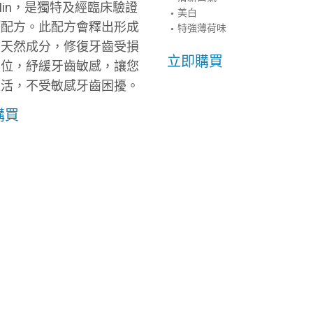
aMin，是獨特及經臨床驗證
美白
鈣配方。此配方會釋出形成
特強薄荷味
的天然成分，修復牙齒受損
立即購買
部位，紓緩牙齒敏感，讓您
生活，不受敏感牙齒困擾。
購買