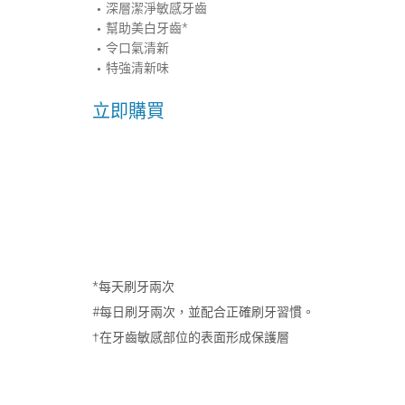
深層潔淨敏感牙齒
幫助美白牙齒*
令口氣清新
特強清新味
立即購買
*每天刷牙兩次
#每日刷牙兩次，並配合正確刷牙習慣。
†在牙齒敏感部位的表面形成保護層