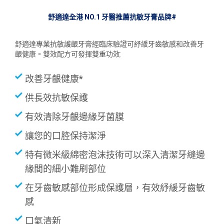
舒適達全港 NO.1 牙醫推薦抗敏牙膏品牌#
舒適達專業抗敏護齦牙膏經臨床驗證可紓緩牙齒敏感和改善牙
齦健康。雙效配方可發揮雙重功效:
改善牙齦健康*
供長效抗敏保護
有效清除⽛齦邊緣牙菌膜
讓您的口腔保持潔淨
特有微米級綿密泡沫技術可以深入清潔牙縫邊
緣間的細小難刷部位
在牙齒敏感部位形成保護層，有效紓緩牙齒敏
感
口氣清新