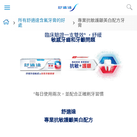
所有舒適達含氟牙膏的好
專業抗敏護齦美白配方牙
處
膏
臨床驗證一支雙效^ ，紓緩
敏感牙齒和牙齦問題
^每日使用兩次，並配合正確刷牙習慣​
舒適達
專業抗敏護齦美白配方