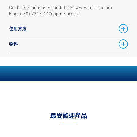
Contains Stannous Fluoride 0.454% w/w and Sodium
Fluoride 0.0721%(1426ppm Fluoride)
使用方法
物料
最受歡迎產品