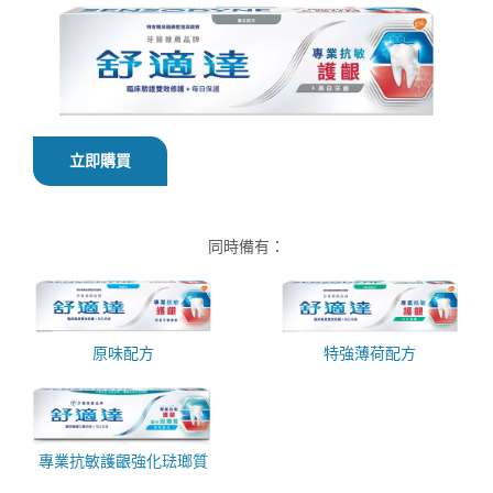
立即購買
同時備有：
原味配方
特強薄荷配方
專業抗敏護齦強化琺瑯質