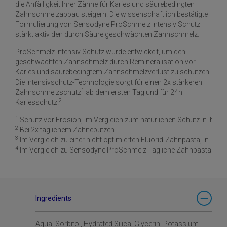
die Anfälligkeit Ihrer Zähne für Karies und säurebedingten
Zahnschmelzabbau steigern. Die wissenschaftlich bestätigte
Formulierung von Sensodyne ProSchmelz Intensiv Schutz
stärkt aktiv den durch Säure geschwächten Zahnschmelz.
ProSchmelz Intensiv Schutz wurde entwickelt, um den
geschwächten Zahnschmelz durch Remineralisation vor
Karies und säurebedingtem Zahnschmelzverlust zu schützen.
Die Intensivschutz-Technologie sorgt für einen 2x stärkeren
1
Zahnschmelzschutz
ab dem ersten Tag und für 24h
2
Kariesschutz.
1
Schutz vor Erosion, im Vergleich zum natürlichen Schutz in Ihrem
2
Bei 2x täglichem Zähneputzen
3
Im Vergleich zu einer nicht optimierten Fluorid-Zahnpasta, in Labo
4
Im Vergleich zu Sensodyne ProSchmelz Tägliche Zahnpasta
Ingredients
Aqua, Sorbitol, Hydrated Silica, Glycerin, Potassium