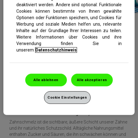
deaktiviert werden. Andere sind optional: Funktionale
Cookies können bestimmte von Ihnen gewählte
Optionen oder Funktionen speichern, und Cookies für
Werbung und soziale Medien helfen uns, relevante
VON ZAHNÄRZTEN EMPFOHLENE MARKE
Inhalte auf der Grundlage Ihrer Interessen zu teilen.
Weitere Informationen über Cookies und ihre
Verwendung finden Sie in
Hilft, bei 2x täglichem Zähneputzen:
unserem
Datenschutzhinweis
1
Einen 2x stärkeren Schutz gegen Säuren aufzubauen
Vor Karies zu schützen
Den geschwächten Zahnschmelz aktiv zu stärken
Alle ablehnen
Alle akzeptieren
Die Widerstandsfähigkeit des Zahnschmelzes zu
erhöhen, damit die Zähne ein Leben lang stark und
2
gesund bleiben
Cookie Einstellungen
3
Der Zahnschmelzoberfläche mehr Fluorid zu liefern
4
Verstärkte Schaumbildung
(mit frischer Minze für ein
sauberes und frisches Mundgefühl)
Zahnschmelz ist die sichtbare, äußere Schicht unserer Zähne
und ihr natürliches Schutzschild. Alltägliche Nahrungsmittel
enthalten Zucker und Säuren, die ihn schwächen können und