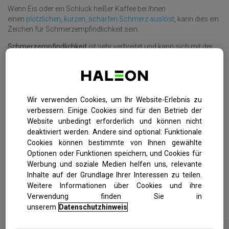
Wenn Eis oder ein Schluck heißer Kaffee bei Ihnen
einen
plötzlichen, kurzen, scharfen Schmerz auslöst
, kann dies ein
Zeichen für Schmerzempfindlichkeit sein.
Schmerzempfindlichkeit
ist sehr verbreitet und kann sich mit der
Zeit entwickeln. Meistens entsteht sie durch Zahnfleischrückgang
oder Zahnschmelzverlust.
Wir verwenden Cookies, um Ihr Website-Erlebnis zu
verbessern. Einige Cookies sind für den Betrieb der
Website unbedingt erforderlich und können nicht
deaktiviert werden. Andere sind optional: Funktionale
Cookies können bestimmte von Ihnen gewählte
Optionen oder Funktionen speichern, und Cookies für
Werbung und soziale Medien helfen uns, relevante
Inhalte auf der Grundlage Ihrer Interessen zu teilen.
Weitere Informationen über Cookies und ihre
Verwendung finden Sie in
unserem
Datenschutzhinweis