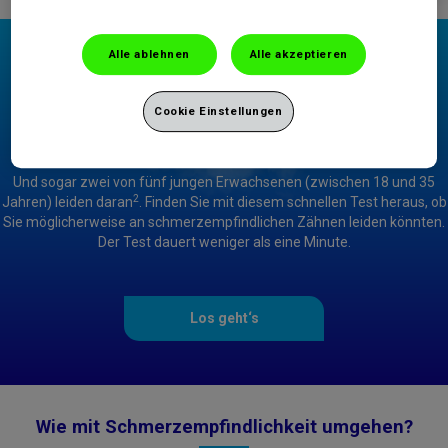
Alle ablehnen
Alle akzeptieren
Cookie Einstellungen
1
Jeder Dritte leidet unter Schmerzempfindlichkeit.
Und sogar zwei von fünf jungen Erwachsenen (zwischen 18 und 35
2
Jahren) leiden daran
. Finden Sie mit diesem schnellen Test heraus, ob
Sie möglicherweise an schmerzempfindlichen Zähnen leiden könnten.
Der Test dauert weniger als eine Minute.
Los geht‘s
Wie mit Schmerzempfindlichkeit umgehen?