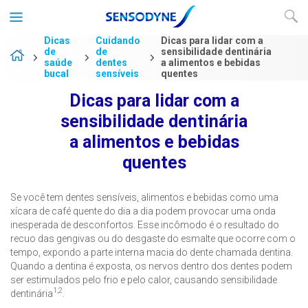
Dicas
Cuidando
Dicas para lidar com a
de
de
sensibilidade dentinária
saúde
dentes
a alimentos e bebidas
bucal
sensíveis
quentes
Dicas para lidar com a
sensibilidade dentinária
a alimentos e bebidas
quentes
Se você tem dentes sensíveis, alimentos e bebidas como uma
xícara de café quente do dia a dia podem provocar uma onda
inesperada de desconfortos. Esse incômodo é o resultado do
recuo das gengivas ou do desgaste do esmalte que ocorre com o
tempo, expondo a parte interna macia do dente chamada dentina.
Quando a dentina é exposta, os nervos dentro dos dentes podem
ser estimulados pelo frio e pelo calor, causando sensibilidade
1,2
dentinária
.