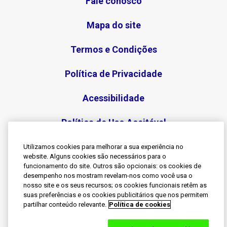
Fale conosco
Mapa do site
Termos e Condições
Política de Privacidade
Acessibilidade
Política de Uso Aceitável
Utilizamos cookies para melhorar a sua experiência no
website. Alguns cookies são necessários para o
funcionamento do site. Outros são opcionais: os cookies de
desempenho nos mostram revelam-nos como você usa o
Siga-nos
nosso site e os seus recursos; os cookies funcionais retêm as
suas preferências e os cookies publicitários que nos permitem
partilhar conteúdo relevante.
Política de cookies
© 2023 Empresas do Grupo Haleon. Todos os
direitos reservados. Sensodyne é uma marca