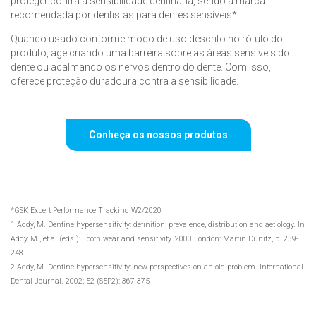
proteger contra a sensibilidade dentinária, sendo a marca
recomendada por dentistas para dentes sensíveis*.
Quando usado conforme modo de uso descrito no rótulo do
produto, age criando uma barreira sobre as áreas sensíveis do
dente ou acalmando os nervos dentro do dente. Com isso,
oferece proteção duradoura contra a sensibilidade.
Conheça os nossos produtos
*GSK Expert Performance Tracking W2/2020
1 Addy, M. Dentine hypersensitivity: definition, prevalence, distribution and aetiology. In
Addy, M., et al (eds.): Tooth wear and sensitivity. 2000 London: Martin Dunitz, p. 239-
248.
2 Addy, M. Dentine hypersensitivity: new perspectives on an old problem. International
Dental Journal. 2002; 52 (S5P2): 367-375