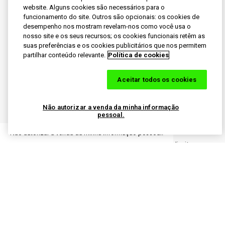
Política de Privacidade
website. Alguns cookies são necessários para o
funcionamento do site. Outros são opcionais: os cookies de
desempenho nos mostram revelam-nos como você usa o
Acessibilidade
nosso site e os seus recursos; os cookies funcionais retêm as
suas preferências e os cookies publicitários que nos permitem
Política de Uso Aceitável
partilhar conteúdo relevante.
Política de cookies
Aceitar todos os cookies
Não autorizar a venda da minha informação
pessoal.
Siga-nos
Não autorizar a venda da minha informação pessoal.
© 2023 Empresas do Grupo Haleon. Todos os direitos
reservados. Sensodyne é uma marca registrada do
grupo de empresas Haleon.
O conteúdo deste site é destinado apenas ao público
do Brasil.
PM-BR-SENO-25-00032
PM-BR-SENO-25-00051