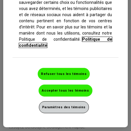
sauvegarder certains choix ou fonctionnalités que
vous avez déterminés, et les témoins publicitaires
et de réseaux sociaux nous aident à partager du
Extra-frais
contenu pertinent en fonction de vos centres
d’intérêt. Pour en savoir plus sur les témoins et la
manière dont nous les utilisons, consultez notre
SENSODYNE : LA MARQUE LA PLUS RECOMMANDÉE PAR
Politique de confidentialité.
Politique de
LES DENTISTES POUR LES DENTS SENSIBLES
confidentialité
Soulagement en 60 secondes seulement éprouvé en
clinique**
Protection durable contre la sensibilité*
Refuser tous les témoins
Sensodyne Soulagement Rapide est éprouvé en clinique pour
soulager la douleur due à la sensibilité en 60 secondes. Sa
Accepter tous les témoins
formule forme rapidement une couche protectrice sur les
parties sensibles des dents. Il procure un soulagement rapide
et érige une protection continue à chaque brossage. Il
Paramètres des témoins
contribue également à prévenir les taches.
Pour un soulagement rapide et une protection durable*,
essayez Sensodyne Soulagement Rapide.