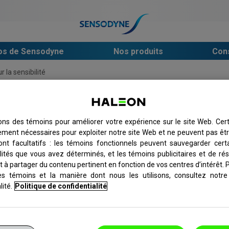
os de Sensodyne
Nos produits
Cons
 la sensibilité
Découvrez si vos dents
sons des témoins pour améliorer votre expérience sur le site Web. Cer
tement nécessaires pour exploiter notre site Web et ne peuvent pas êtr
ont facultatifs : les témoins fonctionnels peuvent sauvegarder cert
et douloureux dans les dents lorsque vous mangez quelq
lités que vous avez déterminés, et les témoins publicitaires et de ré
nsibilité dentaire.
 à partager du contenu pertinent en fonction de vos centres d’intérêt. 
es témoins et la manière dont nous les utilisons, consultez notre
si vous avez les dents sensibles, puis apprenez-en plus s
lité.
Politique de confidentialité
ider à soulager et à prévenir la douleur associée aux d