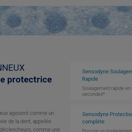
NNEUX
Sensodyne Soulage
e protectrice
Rapide
Soulagement rapide en
secondes*.
nneux agissent comme un
Sensodyne Protectio
sée de la dent, appelée
complète
es déclencheurs, comme une
Procure un soulagemen