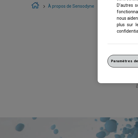
D’autres s
À propos de Sensodyne
Ingrédients de S
fonctionna
nous aident
plus sur l
confidentia
Paramètres de
T