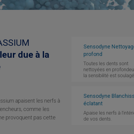
ASSIUM
Sensodyne Nettoyag
leur due à la
profond
Toutes les dents sont
é
nettoyées en profondeu
la sensibilité est soulag
Sensodyne Blanchis
ssium apaisent les nerfs à
éclatant
éclencheurs, comme les
Apaise les nerfs à l’intér
, ne provoquent pas cette
de vos dents.