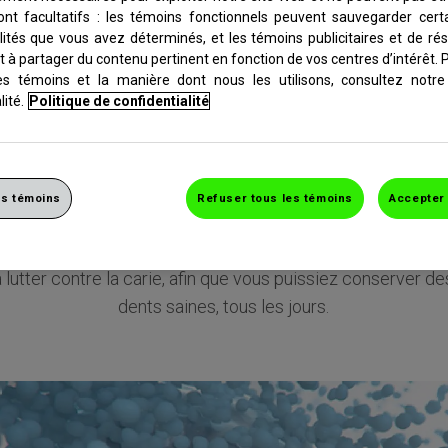
ont facultatifs : les témoins fonctionnels peuvent sauvegarder cert
ensodyne
lités que vous avez déterminés, et les témoins publicitaires et de ré
 à partager du contenu pertinent en fonction de vos centres d’intérêt. 
es témoins et la manière dont nous les utilisons, consultez notre
Que contient Sensodyne?
lité.
Politique de confidentialité
Les dentifrices Sensodyne contiennent un certain nombre
d’ingrédients, dont certains sont des ingrédients actifs.
s témoins
Refuser tous les témoins
Accepter 
ous les produits Sensodyne contiennent du fluorure, qui ai
à lutter contre la carie, afin que vous puissiez conserver de
dents saines, tous les jours.