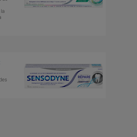
 la
à
t
 des