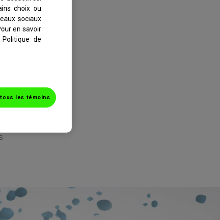
ains choix ou
seaux sociaux
Pour en savoir
 Politique de
tous les témoins
de
s