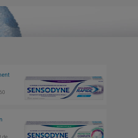
ment
 60
n
t de