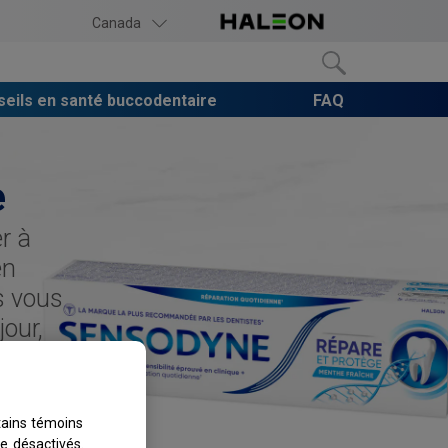
Canada
eils en santé buccodentaire
FAQ
e
r à
en
s vous
jour,
tains témoins
e désactivés.