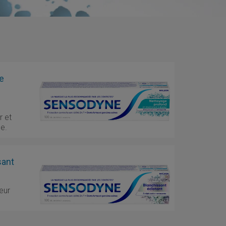
e
r et
ée.
sant
ieur