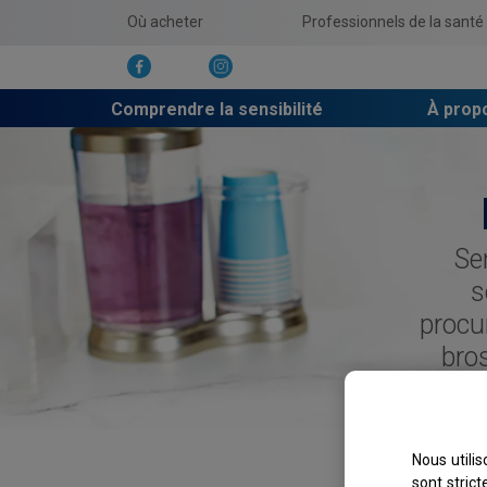
Où acheter
Professionnels de la santé
Comprendre la sensibilité
À prop
Se
s
procu
bros
Nous utili
sont stric