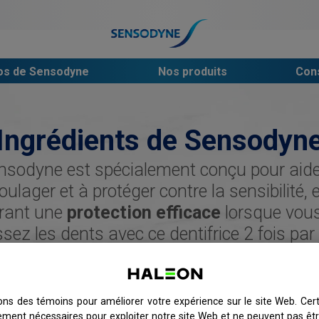
os de Sensodyne
Nos produits
Cons
Ingrédients de Sensodyn
nsodyne est spécialement conçu pour aide
oulager et à protéger contre la sensibilité, 
rant une
protection efficace
lorsque vou
sez les dents avec ce dentifrice 2 fois par 
tous les jours.
sons des témoins pour améliorer votre expérience sur le site Web. Cer
tement nécessaires pour exploiter notre site Web et ne peuvent pas êtr