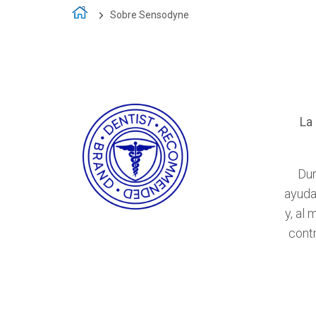
Sobre Sensodyne
La
Dur
ayuda
y, al
contr