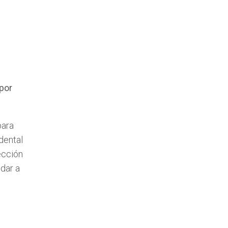
por
para
dental
ección
udar a