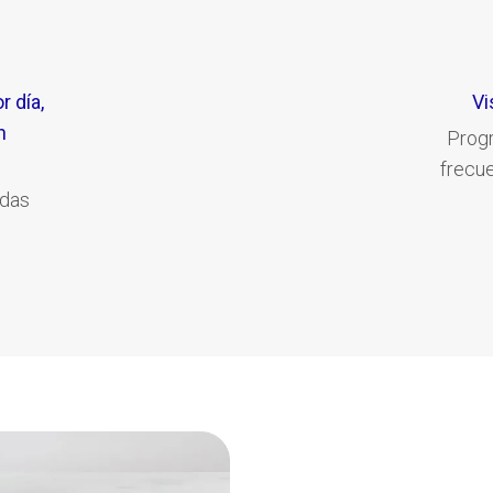
r día,
Vi
n
Prog
frecu
rdas