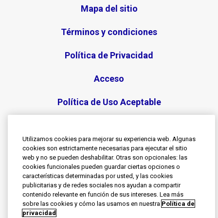
Mapa del sitio
Términos y condiciones
Política de Privacidad
Acceso
Política de Uso Aceptable
Cookies
Utilizamos cookies para mejorar su experiencia web. Algunas
cookies son estrictamente necesarias para ejecutar el sitio
web y no se pueden deshabilitar. Otras son opcionales: las
© 2026 Grupo de Compañías de Haleon. Todos los
cookies funcionales pueden guardar ciertas opciones o
derechos reservados.
características determinadas por usted, y las cookies
Marcas registradas son propiedad o licenciadas por
publicitarias y de redes sociales nos ayudan a compartir
Haleon.
contenido relevante en función de sus intereses. Lea más
Este sitio está orientado a personas físicas residentes
sobre las cookies y cómo las usamos en nuestra
Política de
en Argentina.
privacidad