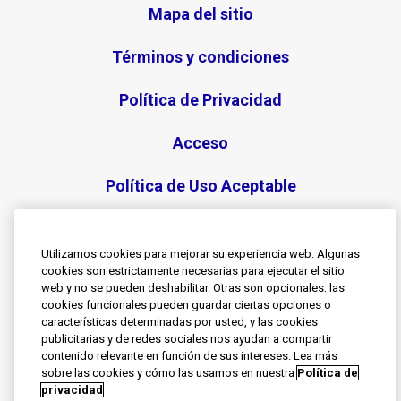
Mapa del sitio
Términos y condiciones
Política de Privacidad
Acceso
Política de Uso Aceptable
Cookies
Utilizamos cookies para mejorar su experiencia web. Algunas
cookies son estrictamente necesarias para ejecutar el sitio
web y no se pueden deshabilitar. Otras son opcionales: las
© 2026 Grupo de Compañías de Haleon. Todos los
cookies funcionales pueden guardar ciertas opciones o
derechos reservados.
características determinadas por usted, y las cookies
Marcas registradas son propiedad o licenciadas por
publicitarias y de redes sociales nos ayudan a compartir
Haleon.
contenido relevante en función de sus intereses. Lea más
Este sitio está orientado a personas físicas residentes
sobre las cookies y cómo las usamos en nuestra
Política de
en Argentina.
privacidad
PM-AR-SENO-24-00013