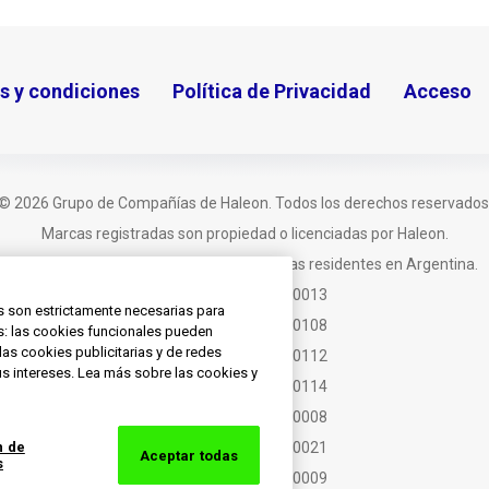
s y condiciones
Política de Privacidad
Acceso
© 2026 Grupo de Compañías de Haleon. Todos los derechos reservados
Marcas registradas son propiedad o licenciadas por Haleon.
Este sitio está orientado a personas físicas residentes en Argentina.
PM-AR-SENO-24-00013
s son estrictamente necesarias para
PM-AR-SENO-21-00108
es: las cookies funcionales pueden
las cookies publicitarias y de redes
PM-AR-SENO-21-00112
s intereses. Lea más sobre las cookies y
PM-AR-SENO-21-00114
PM-AR-SENO-22-00008
PM-AR-SENO-25-00021
n de
Aceptar todas
s
PM-AR-SENO-26-00009