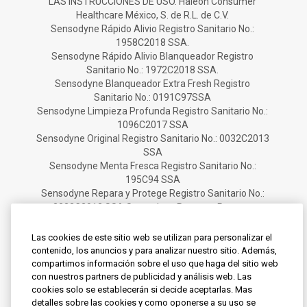
LAS INSTRUCCIONES DE USO. Haleon Consumer
Healthcare México, S. de R.L. de C.V.
Sensodyne Rápido Alivio Registro Sanitario No.:
1958C2018 SSA.
Sensodyne Rápido Alivio Blanqueador Registro
Sanitario No.: 1972C2018 SSA.
Sensodyne Blanqueador Extra Fresh Registro
Sanitario No.: 0191C97SSA
Sensodyne Limpieza Profunda Registro Sanitario No.:
1096C2017 SSA
Sensodyne Original Registro Sanitario No.: 0032C2013
SSA
Sensodyne Menta Fresca Registro Sanitario No.:
195C94 SSA
Sensodyne Repara y Protege Registro Sanitario No.:
3233C2012 SSA Sensodyne Repara y Protege
Blaqueador Registro Sanitario No .: 2318C2013 SSA.
Sensodyne Sensibilidad y Encias Registro Sanitario
Las cookies de este sitio web se utilizan para personalizar el
No. 1369C2021 SSA. Sensodyne Sensibilidad y Encias
contenido, los anuncios y para analizar nuestro sitio. Además,
Blanquador Registro Sanitario No. 1368C2021 SSA.
compartimos información sobre el uso que haga del sitio web
Sensodyne Protección Completa+ Registro Sanitario
con nuestros partners de publicidad y análisis web. Las
No. 1234C2024 SSA.
cookies solo se establecerán si decide aceptarlas. Mas
detalles sobre las cookies y como oponerse a su uso se
Para notificación de reacciones adversas